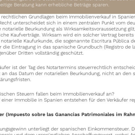
eitige Beratung kann erhebliche Beträge sparen.
 rechtlichen Grundlagen beim Immobilienverkauf in Spanie
Recht unterscheidet sich in einem zentralen Punkt vom de
 notarielle Beurkundung als Wirksamkeitsvoraussetzung gil
tliche Kaufverträge. Wirksam wird ein solcher Vertrag bereit
ie notarielle Kaufurkunde, die sogenannte Escritura Pública 
r die Eintragung in das spanische Grundbuch (Registro de la
enüber Dritten vollständig geschützt.
äufer ist der Tag des Notartermins steuerrechtlich entsche
t an das Datum der notariellen Beurkundung, nicht an den
ärungsfristen.
schen Steuern fallen beim Immobilienverkauf an?
 einer Immobilie in Spanien entstehen für den Verkäufer re
r (Impuesto sobre las Ganancias Patrimoniales im Rah
ungsgewinn unterliegt der spanischen Einkommensteuer. Di
spreis und dem ursprünglichen Anschaffungswert, wobei A