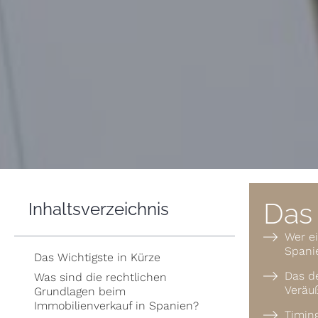
Das 
Inhalts­verzeichnis
Wer ei
Spani
Das Wichtigste in Kürze
Das d
Was sind die rechtlichen
Veräuß
Grundlagen beim
Immobilienverkauf in Spanien?
Timing