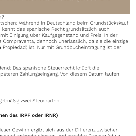
n?
utschen: Während in Deutschland beim Grundstückskauf
t, kennt das spanische Recht grundsätzlich auch
s mit Einigung über Kaufgegenstand und Preis. In der
de Compraventa, dennoch unerlässlich, da sie die einzige
 Propiedad) ist. Nur mit Grundbucheintragung ist der
idend: Das spanische Steuerrecht knüpft die
 späteren Zahlungseingang. Von diesem Datum laufen
gelmäßig zwei Steuerarten:
men des IRPF oder IRNR)
eser Gewinn ergibt sich aus der Differenz zwischen
nschaffungsnebenkosten und gezahlte Steuern (etwa