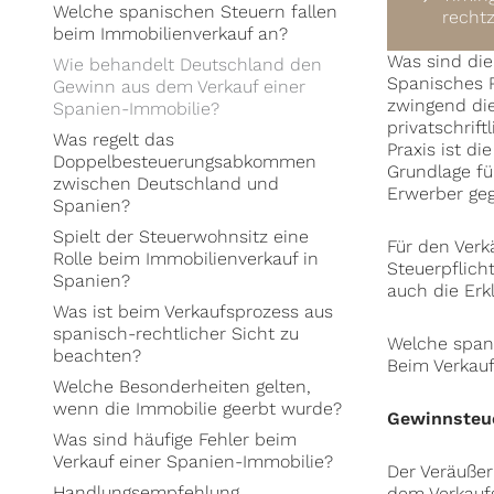
Welche spanischen Steuern fallen
rechtz
beim Immobilienverkauf an?
Was sind die
Wie behandelt Deutschland den
Spanisches 
Gewinn aus dem Verkauf einer
zwingend die
Spanien-Immobilie?
privatschrif
Was regelt das
Praxis ist d
Doppelbesteuerungsabkommen
Grundlage fü
zwischen Deutschland und
Erwerber geg
Spanien?
Spielt der Steuerwohnsitz eine
Für den Verk
Rolle beim Immobilienverkauf in
Steuerpflich
Spanien?
auch die Erkl
Was ist beim Verkaufsprozess aus
spanisch-rechtlicher Sicht zu
Welche spani
beachten?
Beim Verkauf
Welche Besonderheiten gelten,
wenn die Immobilie geerbt wurde?
Gewinnsteue
Was sind häufige Fehler beim
Verkauf einer Spanien-Immobilie?
Der Veräußer
Handlungsempfehlung
dem Verkauf