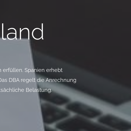
sland
 erfüllen. Spanien erhebt
 Das DBA regelt die Anrechnung
sächliche Belastung.