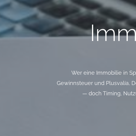
Immo
Wer eine Immobilie in Sp
Gewinnsteuer und Plusvalía, D
— doch Timing, Nutz